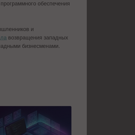
 программного обеспечения
мышленников и
ила
возвращения западных
ападными бизнесменами.