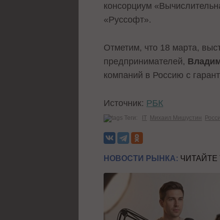
консорциум «Вычислительна
«Руссофт».
Отметим, что 18 марта, вы
предпринимателей,
Влади
компаний в Россию с гаран
Источник:
РБК
Теги:
IT
Михаил Мишустин
Росс
НОВОСТИ РЫНКА:
ЧИТАЙТЕ