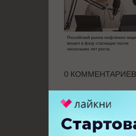
Российский рынок инфлюенс-мар
вошел в фазу стагнации после
нескольких лет роста
0 КОММЕНТАРИЕ