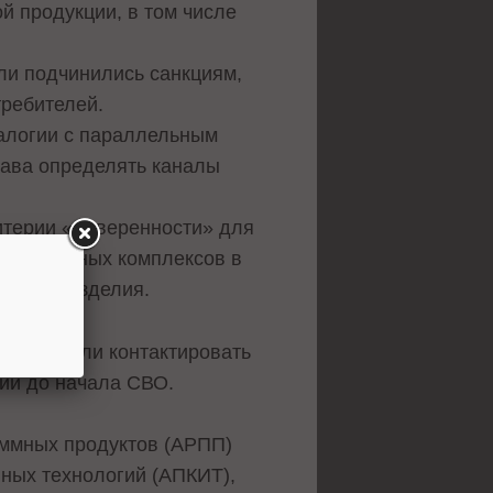
й продукции, в том числе
ли подчинились санкциям,
требителей.
налогии с параллельным
рава определять каналы
итерии «доверенности» для
-аппаратных комплексов в
 цикла изделия.
ии начали контактировать
ий до начала СВО.
аммных продуктов (АРПП)
ных технологий (АПКИТ),