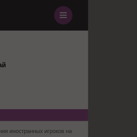
≡
ай
ния иностранных игроков на