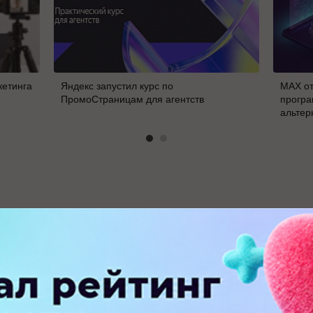
кетинга
Яндекс запустил курс по
MAX от
ПромоСтраницам для агентств
програ
альтер
В