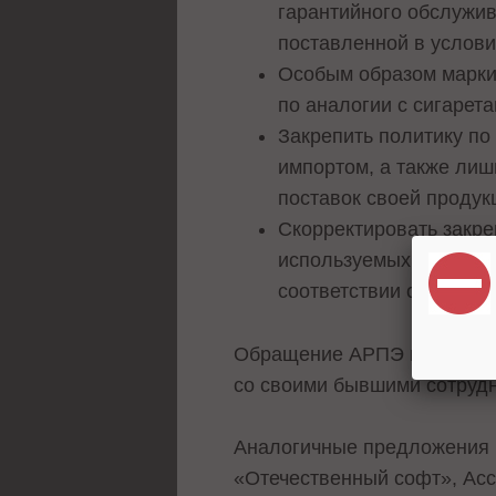
гарантийного обслужив
поставленной в услови
Особым образом марки
по аналогии с сигарета
Закрепить политику по
импортом, а также ли
поставок своей продук
Скорректировать закр
используемых в крити
соответствии с требов
Обращение АРПЭ появилось
со своими бывшими сотруд
Аналогичные предложения к
«Отечественный софт», Ас