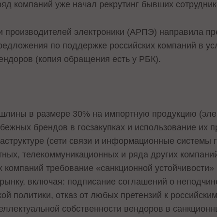
ряд компаний уже начал рекрутинг бывших сотрудник
и производителей электроники (АРПЭ) направила п
редложения по поддержке российских компаний в ус
ндоров (копия обращения есть у РБК).
шлины в размере 30% на импортную продукцию (эле
убежных брендов в госзакупках и использование их п
труктуре (сети связи и информационные системы го
ных, телекоммуникационных и ряда других компаний
 компаний требование «санкционной устойчивости» 
 рынку, включая: подписание соглашений о неподчи
кой политики, отказ от любых претензий к российск
еллектуальной собственности вендоров в санкционн