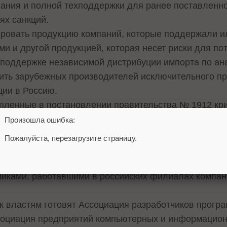
ания и полной техподдержки для ранее поставленно
ях санкций.
ровать продукцию компаний, которые поддержали и
ми и другой продукцией, которая несет риски для по
 поддержке независимой дистрибуции импорта по а
шить зарубежных производителей исключительного п
ции в Россию.
епленные в постановлении правительства № 1912 кр
ческой информационной инфраструктуре программно
Произошла ошибка:
аниями российской разработки и контроля жизненного
Пожалуйста, перезагрузите страницу.
 на фоне информации о том, что зарубежные компан
никами, работавшими в российских филиалах компан
 властям готовят Ассоциация разработчиков прогр
социация предприятий компьютерных и информацион