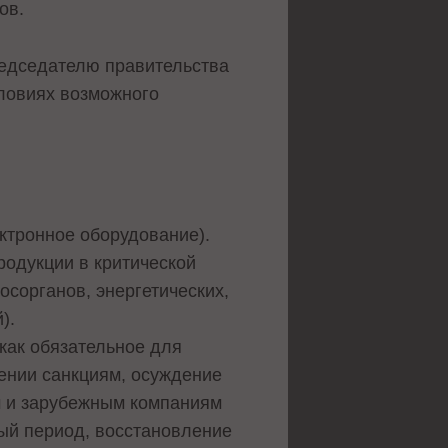
ов.
редседателю правительства
ловиях возможного
ктронное оборудование).
родукции в критической
сорганов, энергетических,
).
как обязательное для
нении санкциям, осуждение
им и зарубежным компаниям
ый период, восстановление