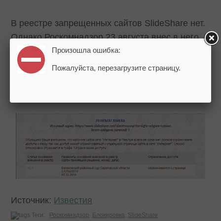
В реестре запрещенных сайтов SlideShare нет.
Однако Роскомнадзор 23 августа внес в него
прямую ссылку на книгу «Истинная религия
Произошла ошибка:
Аллаха» и заблокировал ее. Это
следует
из
Пожалуйста, перезагрузите страницу.
базы «Роскомсвободы», отслеживающей
блокировки сайтов.
Источник:
Известия
Теги:
Роскомнадзор
Блокировка
SlideShare