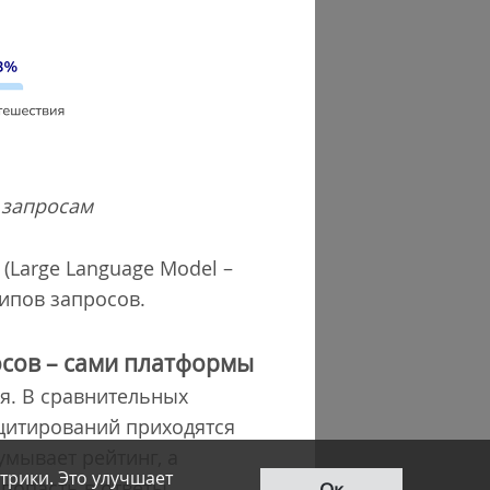
 запросам
(Large Language Model –
типов запросов.
осов – сами платформы
я. В сравнительных
цитирований приходятся
идумывает рейтинг, а
трики. Это улучшает
 попасть в ответы
Ок