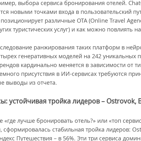
имер, выбора сервиса бронирования отелей. ChatG
ятся новыми точками входа в пользовательский пу
позиционирует различные OTA (Online Travel Agen
гих туристических услуг) и как можно повлиять на
следование ранжирования таких платформ в нейро
етырех генеративных моделей на 242 уникальных п
брендов кардинально меняется в зависимости от т
истемного присутствия в ИИ-сервисах требуются п
ые выводы из отчета.
: устойчивая тройка лидеров – Ostrovok, B
де «где лучше бронировать отель?» или «топ серв
 сформировалась стабильная тройка лидеров: Ost
 Яндекс Путешествия – в 56%. Эти три сервиса доми