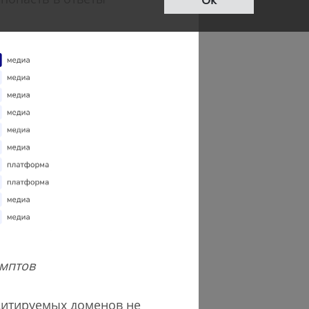
омптов
цитируемых доменов не