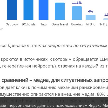
ия брендов в ответах нейросетей по ситуативным
кроются в источниках, к которым обращается LLM 
 генеративная нейросеть), отвечая на каждый из 
 сравнений – медиа, для ситуативных запр
ов дает ключ к пониманию механики ранжировани
имущественно опираются на внешние медиа. 80% 
.ru, hi-tech.mail.ru, vc.ru, t-j.ru. Нейросеть не пр
вает персональные данные
с использованием Яндекс Ме
аписано в обзорах и сравнительных статьях. Чтобы