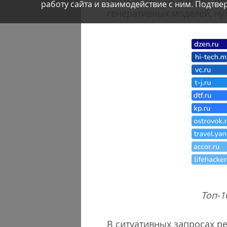
работу сайта и взаимодействие с ним. Подтвер
генеративных моделей, нуж
Топ-1
В ситуативных запросах р