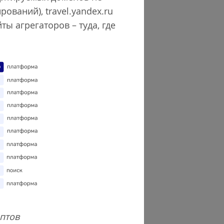
ований), travel.yandex.ru
айты агрегаторов – туда, где
птов