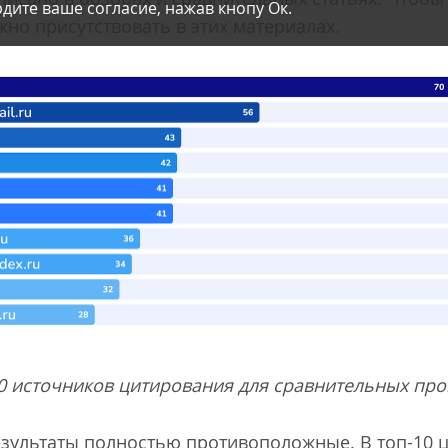
дите ваше согласие, нажав кнопу Ок.
но присутствовать в этих материалах.
0 источников цитирования для сравнительных пр
езультаты полностью противоположные. В топ-10 