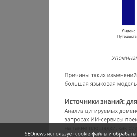
Упоминан
Причины таких изменений 
большая языковая модель,
Источники знаний: для
Анализ цитируемых домен
запросах ИИ-сервисы пре
на такие площадки, как dzen
SEOnews использует cookie-файлы и
обрабаты
синтезирует то, что уже н