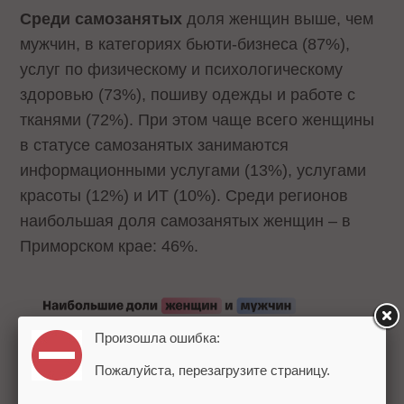
Среди самозанятых
доля женщин выше, чем
мужчин, в категориях бьюти-бизнеса (87%),
услуг по физическому и психологическому
здоровью (73%), пошиву одежды и работе с
тканями (72%). При этом чаще всего женщины
в статусе самозанятых занимаются
информационными услугами (13%), услугами
красоты (12%) и ИТ (10%). Среди регионов
наибольшая доля самозанятых женщин – в
Приморском крае: 46%.
Произошла ошибка:
Пожалуйста, перезагрузите страницу.