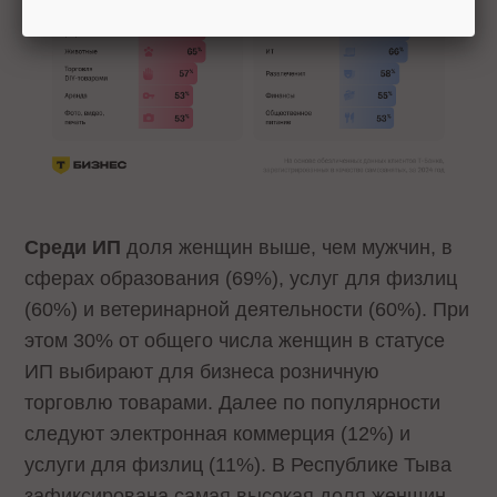
Среди ИП
доля женщин выше, чем мужчин, в
сферах образования (69%), услуг для физлиц
(60%) и ветеринарной деятельности (60%). При
этом 30% от общего числа женщин в статусе
ИП выбирают для бизнеса розничную
торговлю товарами. Далее по популярности
следуют электронная коммерция (12%) и
услуги для физлиц (11%). В Республике Тыва
зафиксирована самая высокая доля женщин,