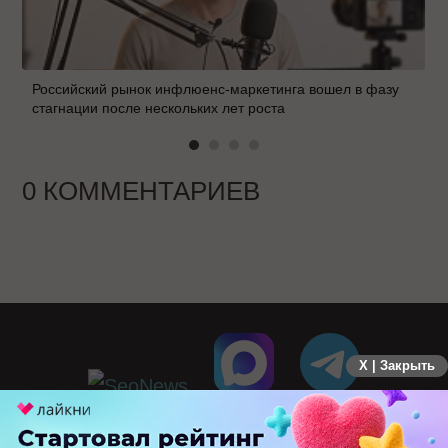
Российский рынок инфлюенс-маркетинга вошел в фазу
стагнации после нескольких лет роста
0 КОММЕНТАРИЕВ
X | Закрыть
ПЕРЕЙТИ НА ПОЛНУЮ ВЕРСИЮ