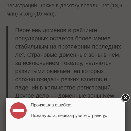
регистраций. Также в десятку попали .net (13,6
млн) и .org (10 млн).
Перечень доменов в рейтинге
популярных остается более-менее
стабильным на протяжении последних
лет. Страновые доменные зоны в нем,
за исключением Токелау, являются
развитыми рынками, на которых
сложно ожидать резких взлетов и
падений в количестве регистраций.
Другое дело — доменные зоны New
gTLD, в которых наблюдается
Произошла ошибка:
динамичный рост из-за активного
Пожалуйста, перезагрузите страницу.
появления новых зон, – рассказал
первый заместитель генерального