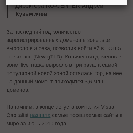
директора RU-CENTER
Андрей
Кузьмичев
.
За последний год количество
зарегистрированных доменов в зоне .site
выросло в 3 раза, позволив войти ей в ТОП-5
новых зон (New gTLD). Количество доменов в
зоне .live также выросло в три раза, а самой
популярной новой зоной осталась .top, на нее
на данный момент приходится 3,6 млн
доменов.
Напомним, в конце августа компания Visual
Capitalist
назвала
самые посещаемые сайты в
мире за июнь 2019 года.