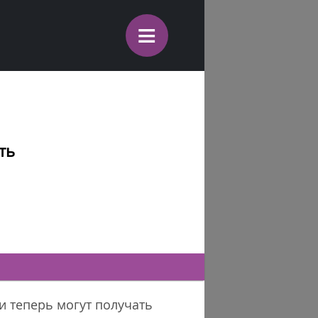
≡
ть
и теперь могут получать