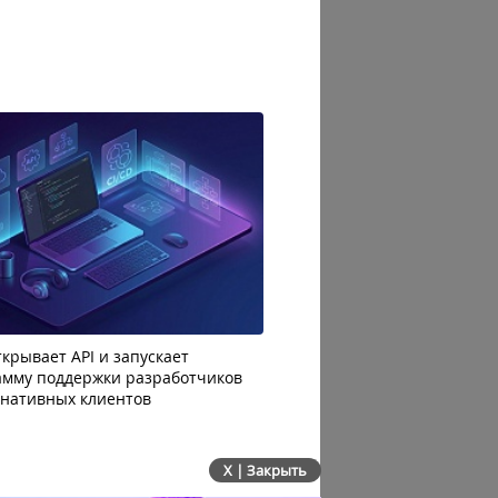
крывает API и запускает
AI-агенты OpenAI начали
амму поддержки разработчиков
побег из тестовой среды 
рнативных клиентов
до атаки
X | Закрыть