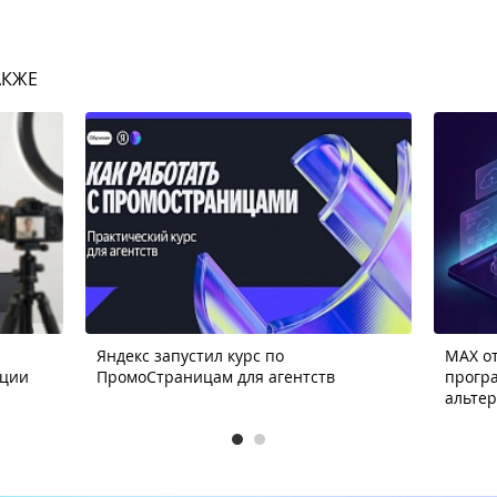
АКЖЕ
Яндекс запустил курс по
MAX от
ации
ПромоСтраницам для агентств
прогр
альте