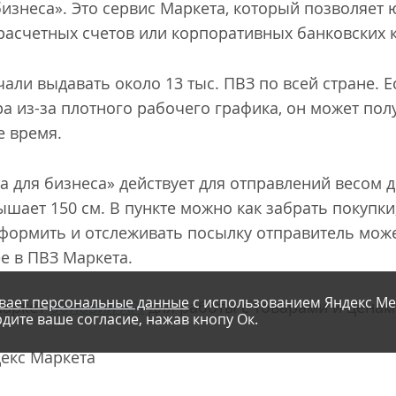
бизнеса». Это сервис Маркета, который позволяет
 расчетных счетов или корпоративных банковских к
али выдавать около 13 тыс. ПВЗ по всей стране.
ра из-за плотного рабочего графика, он может п
е время.
а для бизнеса» действует для отправлений весом до
шает 150 см. В пункте можно как забрать покупки
формить и отслеживать посылку отправитель мож
ее в ПВЗ Маркета.
вает персональные данные
с использованием Яндекс Ме
Маркет
обновил API
для работы с товарами и ценам
дите ваше согласие, нажав кнопу Ок.
декс Маркета