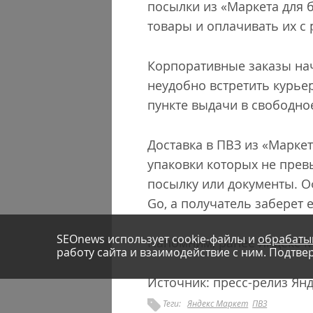
посылки из «Маркета для 
товары и оплачивать их с
Корпоративные заказы нач
неудобно встретить курье
пункте выдачи в свободно
Доставка в ПВЗ из «Маркет
упаковки которых не превы
посылку или документы. О
Go, а получатель заберет 
SEOnews использует cookie-файлы и
обрабаты
Напомним, ранее Яндекс 
работу сайта и взаимодействие с ним. Подтвер
Источник: пресс-релиз Ян
Теги:
Яндекс Маркет
ПВЗ