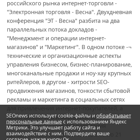
российского рынка интернет-торговли -
"Электронная торговля - Весна". Двухдневная
конференция "ЭТ - Весна" разбита на два
параллельных потока докладов -
"Менеджмент и операции интернет-
магазинов" и "Маркетинг". В одном потоке -¬
технические и организационные аспекты
управления бизнесом, бизнес-планирование,
многоканальные продажи и ноу-хау крупных
ритейлеров, в другом - хитрости SEO-
продвижения магазинов, тонкости сбытовой
рекламы и маркетинга в социальных сетях
для привлечения интернет-покупателей, а
SEOnews использует cookie-файлы и
обрабатывает
также юзабилити и маркетинг-линч
персональные данные
с использованием Яндекс
"продающих" сайтов для удержания
Метрики. Это улучшает работу сайта и
взаимодействие с ним. Подтвердите ваше
привлеченных клиентов. Также с 17 по 21
согласие, нажав кнопу Ок.