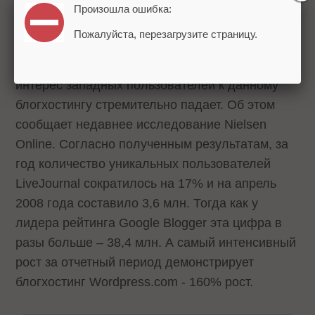
Произошла ошибка:
Напомним, Россия является второй страной по
Пожалуйста, перезагрузите страницу.
количеству пользователей ЖЖ (
585 тыс.
),
после Соединенных Штатов. Отметим, что
интерес западных пользователей к данному
блогхостингу стремительно падает. Об этом
сообщает недавнее
исследование Nielsen
Online
. Согласно полученным результатам, за
год количество уникальных пользователей
LiveJournal сократилось на 17% и на апрель
2008 года составило 3,6 млн. Тогда как у
лидера рейтинга Google Blogger эта цифра в
разы больше – 38,4 млн. А самый интенсивный
рост за отчетный период демонстрирует
блогхостинг Wordpress.com - 160% рост.