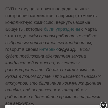
СУП не смущают призывно радикальные
настроения кандидатов, например, отменить
конфликтную комиссию, вернуть базовые
аккаунты, которые
были упразднены
с марта
этого года. «
Мы готовы работать с любым
выбранным пользователями кандидатом
, -
говорит в своем
интервью
Эдуард
, -
Если
будет предложена адекватная замена
конфликтной комиссии, мы готовы
рассмотреть это. Однако такая комиссия
нужна в любом случае. Что касается базовых
аккаунтов, это была наша коммуникационная
ошибка, над исправлением которой мы
работаем и в ближайшее время постараемся
все вернуть
».