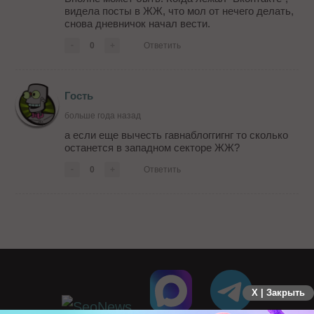
видела посты в ЖЖ, что мол от нечего делать,
снова дневничок начал вести.
-
0
+
Ответить
Гость
больше года назад
а если еще вычесть гавнаблоггигнг то сколько
останется в западном секторе ЖЖ?
-
0
+
Ответить
X | Закрыть