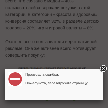
всего, что связано с модой – 40%
пользователей совершали покупки в этой
категории. В категории «Красота и здоровье»
конверсия составляет 32%, в разделе детских
товаров – 20%, игр и игровой валюты – 8%.
Охотнее всего пользователи верят нативной
рекламе. Она же активнее всего мотивирует
совершить покупку:
Произошла ошибка:
Пожалуйста, перезагрузите страницу.