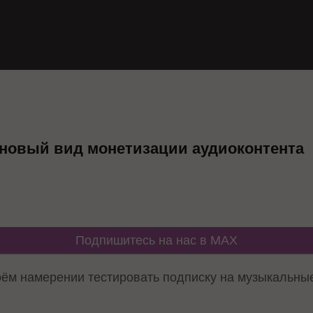
т новый вид монетизации аудиоконтента
Подпишитесь на нас в MAX
оём намерении тестировать подписку на музыкальные