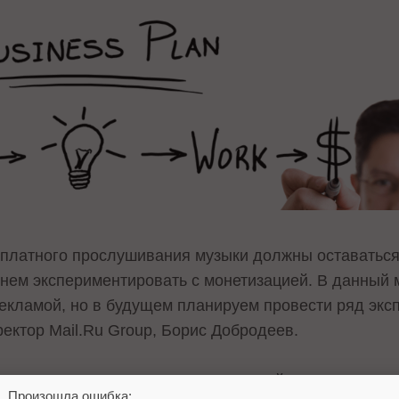
сплатного прослушивания музыки должны оставаться
чнем экспериментировать с монетизацией. В данный
екламой, но в будущем планируем провести ряд экс
ектор Mail.Ru Group, Борис Добродеев.
жность прослушивания аудиозаписей существует на
Произошла ошибка: