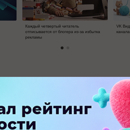
Каждый четвертый читатель
VK Вид
отписывается от блогера из-за избытка
канала
рекламы
В
ПЕРЕЙТИ НА ПОЛНУЮ ВЕРСИЮ