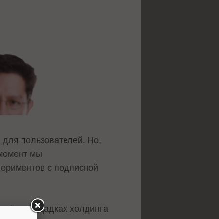
 для пользователей. Но,
 момент мы
периментов с подписной
 трёх площадках холдинга