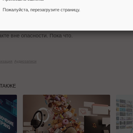
ассники и Мой мир. В каком именно проекте будет тес
Пожалуйста, перезагрузите страницу.
вая модель подписки не затронет действующий баз
акте вне опасности. Пока что.
изация
Аудиозаписи
 ТАКЖЕ