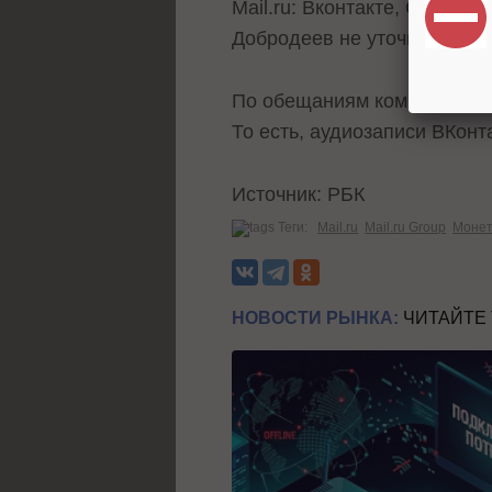
Mail.ru: Вконтакте, Однокл
Добродеев не уточнил.
По обещаниям компании, но
То есть, аудиозаписи ВКонт
Источник: РБК
Теги:
Mail.ru
Mail.ru Group
Монет
НОВОСТИ РЫНКА:
ЧИТАЙТЕ