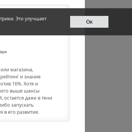
трики. Это улучшает
Ок
еры»
 или магазина,
 рейтинг и знание
отив 16%. Хотя и
рвого выше шансы
, остается даже в тени
либо запускать
 в его развитие.