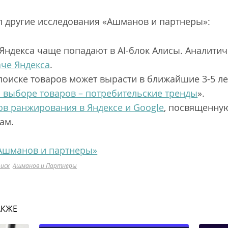
 другие исследования «Ашманов и партнеры»:
 Яндекса чаще попадают в AI-блок Алисы. Аналити
че Яндекса
.
оиске товаров может вырасти в ближайшие 3-5 ле
 выборе товаров – потребительские тренды
».
в ранжирования в Яндексе и Google
, посвященну
ам.
Ашманов и партнеры»
иск
Ашманов и Партнеры
АКЖЕ