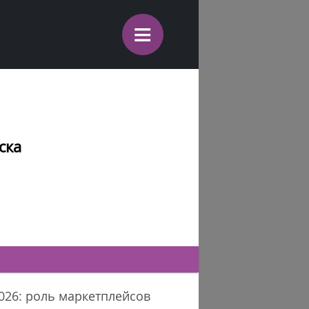
≡
ска
026: роль маркетплейсов