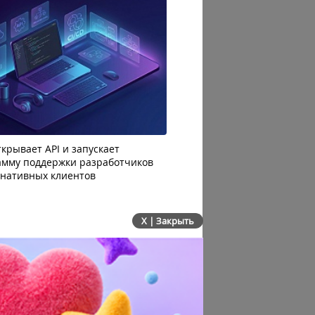
крывает API и запускает
AI-агенты OpenAI начали
амму поддержки разработчиков
побег из тестовой среды 
рнативных клиентов
до атаки
X | Закрыть