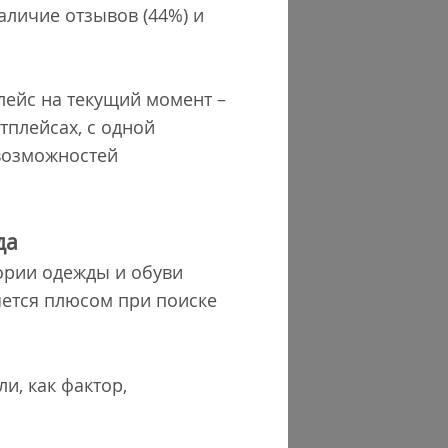
аличие отзывов (44%) и
лейс на текущий момент –
тплейсах, с одной
 возможностей
да
ории одежды и обуви
ляется плюсом при поиске
и, как фактор,