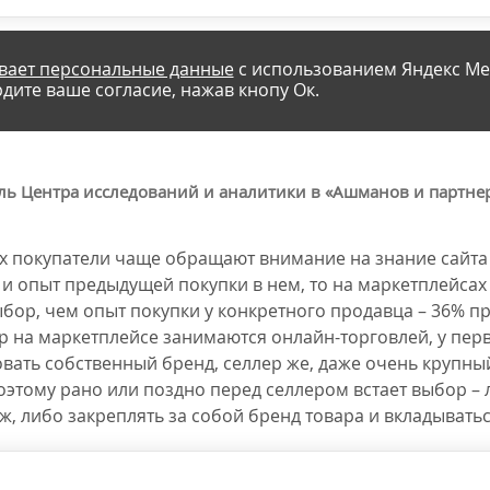
вает персональные данные
с использованием Яндекс Ме
дите ваше согласие, нажав кнопу Ок.
ель Центра исследований и аналитики в «Ашманов и партн
ах покупатели чаще обращают внимание на знание сайта
и опыт предыдущей покупки в нем, то на маркетплейсах
бор, чем опыт покупки у конкретного продавца – 36% пр
ер на маркетплейсе занимаются онлайн-торговлей, у пе
вать собственный бренд, селлер же, даже очень крупный
оэтому рано или поздно перед селлером встает выбор – 
, либо закреплять за собой бренд товара и вкладываться