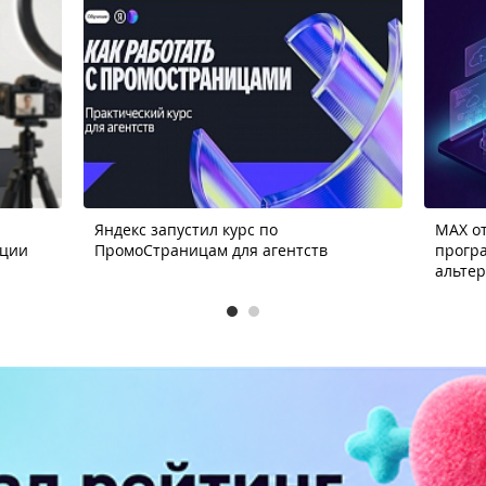
Яндекс запустил курс по
MAX от
ации
ПромоСтраницам для агентств
прогр
альте