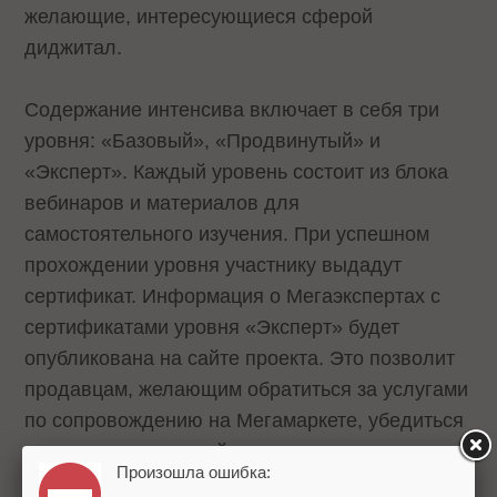
желающие, интересующиеся сферой
диджитал.
Содержание интенсива включает в себя три
уровня: «Базовый», «Продвинутый» и
«Эксперт». Каждый уровень состоит из блока
вебинаров и материалов для
самостоятельного изучения. При успешном
прохождении уровня участнику выдадут
сертификат. Информация о Мегаэкспертах с
сертификатами уровня «Эксперт» будет
опубликована на сайте проекта. Это позволит
продавцам, желающим обратиться за услугами
по сопровождению на Мегамаркете, убедиться
в том, что конкретный эксперт прошел интенсив
Произошла ошибка:
и подтвердил свои знания о маркетплейсе.