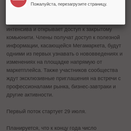
Пожалуйста, перезагрузите страницу.
Статус «Мегаэксперта» присваивается после
успешного прохождения первого уровня
интенсива и открывает доступ к закрытому
комьюнити. Члены получат доступ к полезной
информации, касающейся Мегамаркета, будут
одними из первых узнавать о нововведениях и
изменениях на площадке напрямую от
маркетплейса. Также участников сообщества
ждут эксклюзивные приглашения на встречи с
профессионалами рынка, бизнес-завтраки и
другие активности.
Первый поток стартует 29 июля.
Планируется, что к концу года число