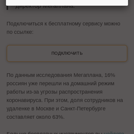
директор Мегаплана.
Подключиться к бесплатному сервису можно
по ссылке:
ПОДКЛЮЧИТЬ
По данным исследования Мегаплана, 16%
россиян уже перешли на домашний режим
работы из-за угрозы распространения
коронавируса. При этом, доля сотрудников на
удаленке в Москве и Санкт-Петербурге
составляет около 63%.
Больше бесплатных инструментов вы
найдете