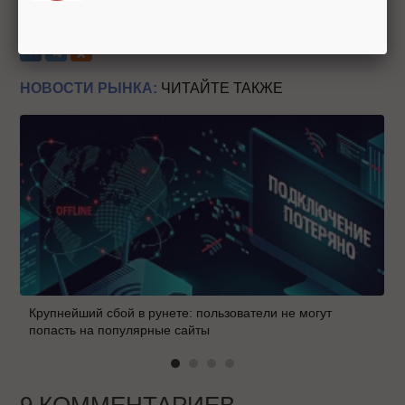
Теги:
Яндекс
Язык запросов
Вебмастерам
Вебальта
НОВОСТИ РЫНКА:
ЧИТАЙТЕ ТАКЖЕ
Крупнейший сбой в рунете: пользователи не могут
попасть на популярные сайты
9 КОММЕНТАРИЕВ