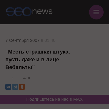
≡
7 Сентября 2007
в 01:40
“Месть страшная штука,
пусть даже и в лице
Вебальты”
9
4768
Подпишитесь на нас в MAX