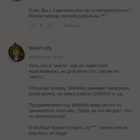
Олег, Вы с сарказом или чисто интересуетесь?
Многие между прочим довольны *** .
-
0
+
Ответить
WebProffy
больше года назад
Хоть это и "месть", как ее окрестили
ньюсмейкеры, но для меня это совсем не
"месть".
Объясню почему: WebAlta занимает мизерную
долю рынка, ее поиск ужасен (ИМХО) и т.д.
Продвижением под WebAlta вряд ли кто-то
занимается, поэтому... Вряд ли это им даст что-
то значительное!
А вообще будем следить за *** , никого неьзя
упускать из вида!