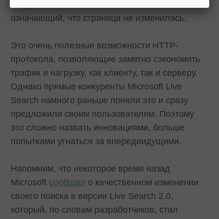
специальный HTTP-ответ “304 Not Modified”,
означающий, что страница не изменилась.
Это очень полезные возможности HTTP-
протокола, позволяющие заметно сэкономить
трафик и нагрузку, как клиенту, так и серверу.
Однако прямые конкуренты Microsoft Live
Search намного раньше поняли это и сразу
предложили своим пользователям. Поэтому
это сложно назвать инновациями, больше
попытками угнаться за впередиидущими.
Напомним, что некоторое время назад
Microsoft
сообщал
о качественном изменении
своего поиска в версии Live Search 2.0,
который, по словам разработчиков, стал