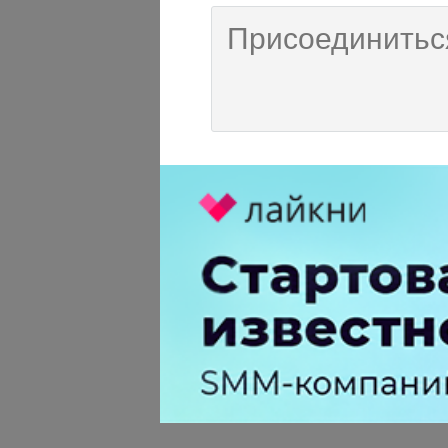
S 1
больше года назад
Валерия, Я не злой, нет
Что это такое за annotat
Исправьте: rel="alterna
-
3
+
Ответить