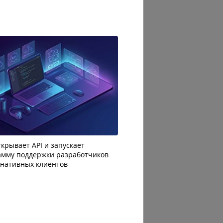
крывает API и запускает
AI-агенты OpenAI начали
амму поддержки разработчиков
побег из тестовой среды 
рнативных клиентов
до атаки