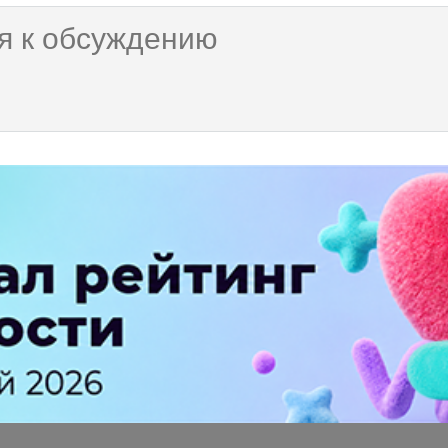
, но может вы уволитесь? То Вы пишите https важен, но ненужен, 
ions?
te"... жесть, а я думал SEO News хороший ресурс.