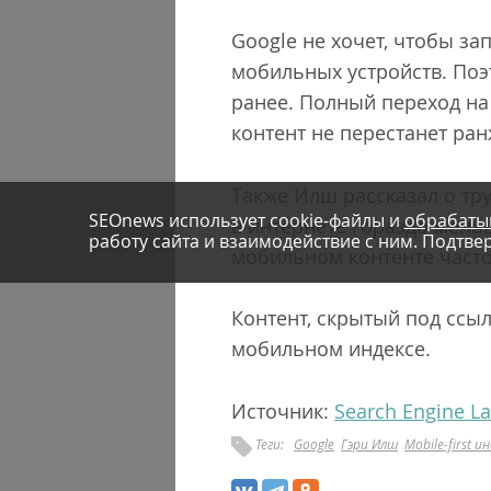
Google не хочет, чтобы за
мобильных устройств. Поэ
ранее. Полный переход на 
контент не перестанет ра
Также Илш рассказал о тру
SEOnews использует cookie-файлы и
обрабаты
в интернете гораздо мень
работу сайта и взаимодействие с ним. Подтвер
мобильном контенте часто о
Контент, скрытый под ссы
мобильном индексе.
Источник:
Search Engine L
Теги:
Google
Гэри Илш
Mobile-first и