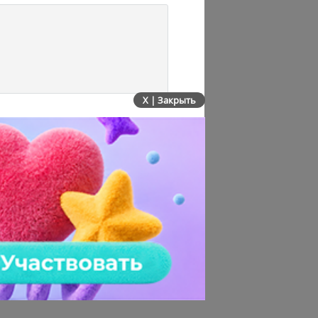
X | Закрыть
то rel=annotations