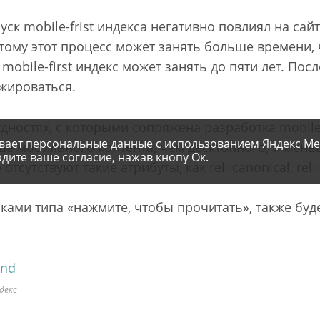
пуск mobile-frist индекса негативно повлиял на са
тому этот процесс может занять больше времени,
mobile-first индекс может занять до пяти лет. По
нжироваться.
дностях, с которыми сопряжена разработка mobile-f
вает персональные данные
с использованием Яндекс Ме
ше мобильного контента, чем десктопного, и мень
дите ваше согласие, нажав кнопу Ок.
тсутствуют такие атрибуты, как rel=canonical, rel=
лками типа «нажмите, чтобы прочитать», также буд
and
ндекс