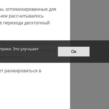
йты, оптимизированные для
 чем рассчитывалось
сле перехода десктопный
irst индекса. В частности,
трики. Это улучшает
ше сылок. Помимо этого, в
Ок
annotations.
ет ранжироваться в