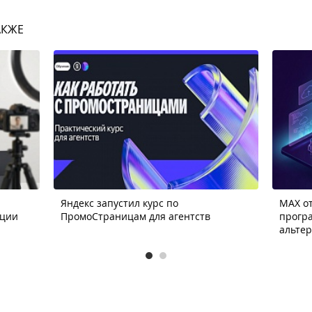
АКЖЕ
Яндекс запустил курс по
MAX от
ации
ПромоСтраницам для агентств
прогр
альте