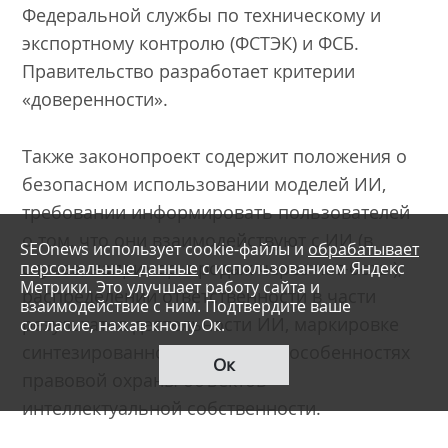
Федеральной службы по техническому и
экспортному контролю (ФСТЭК) и ФСБ.
Правительство разработает критерии
«доверенности».
Также законопроект содержит положения о
безопасном использовании моделей ИИ,
требовании информировать пользователей
о том, что они взаимодействуют с ИИ (в
SEOnews использует cookie-файлы и
обрабатывает
персональные данные
с использованием Яндекс
случае, например, продаж через чат-боты),
Метрики. Это улучшает работу сайта и
распределении ответственности в части
взаимодействие с ним. Подтвердите ваше
результатов деятельности ИИ, маркировке
согласие, нажав кнопу Ок.
синтезированного контента и особенностях
Ок
правовой охраны объектов
интеллектуальной собственности.