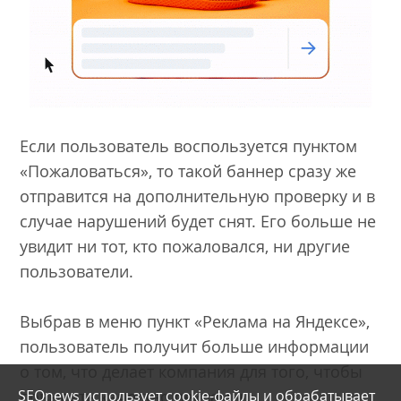
Если пользователь воспользуется пунктом
«Пожаловаться», то такой баннер сразу же
отправится на дополнительную проверку и в
случае нарушений будет снят. Его больше не
увидит ни тот, кто пожаловался, ни другие
пользователи.
Выбрав в меню пункт «Реклама на Яндексе»,
пользователь получит больше информации
о том, что делает компания для того, чтобы
SEOnews использует cookie-файлы и
обрабатывает
повысить качество рекламы.