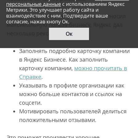
персональные данные
с использованием Яндекс
Метрики. Это улучшает работу сайта и
взаимодействие с ним. Подтвердите ваше
Чтобы раздел «О рекламодателе» приносил
согласие, нажав кнопу Ок.
максимальную пользу бизнесу, Яндекс дал
несколько рекомендаций:
Ок
Заполнять подробно карточку компании
в Яндекс Бизнесе. Как заполнить
карточку компании,
можно прочитать в
Справке
.
Указывать в профиле организации как
можно больше контактов и ссылок на
соцсети.
Мотивировать пользователей делиться
положительными отзывами.
Это поможет произвести хорошее