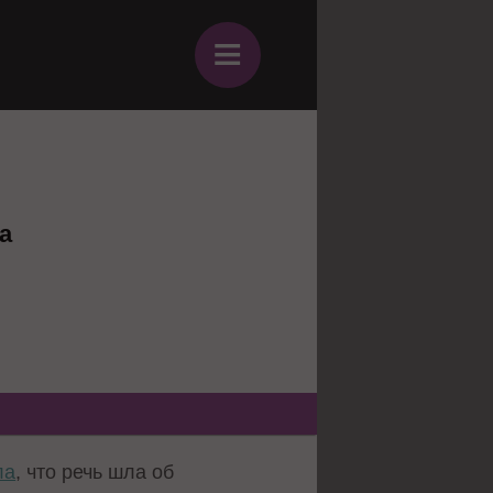
≡
а
ла
, что речь шла об