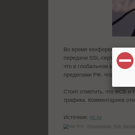
Во время конференции BIS 
передачи SSL-сертификата о
что в глобальном масштабе 
пределами РФ, что соверш
Стоит отметить, что ФСБ и
трафика. Комментариев отн
Источник:
vc.ru
Теги:
Роскомнадзор
ФСБ
Наталь