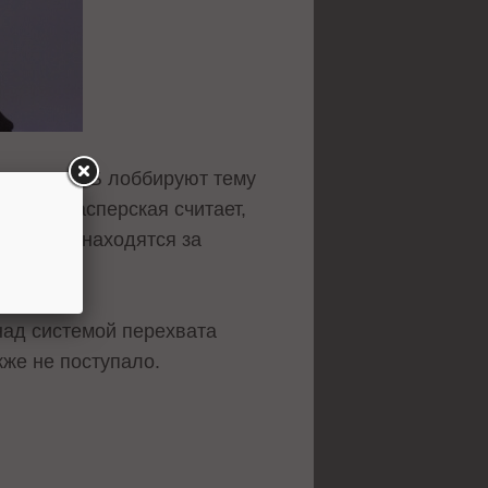
адзор и ФСБ лоббируют тему
одами. Касперская считает,
ого кто» находятся за
над системой перехвата
же не поступало.