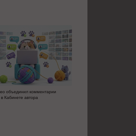
ео объединил комментарии
Яндекс 360 усилил блок AI 
 в Кабинете автора
автоматизацию: июльское 
сервисов