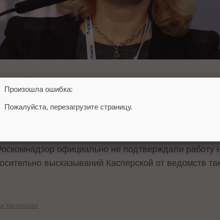
Summit 2016 Касперская подтвердила, что Роскомн
Произошла ошибка:
рганам власти, при этом она согласна с такими мет
Пожалуйста, перезагрузите страницу.
сбор данных осуществляется «много кем», и эти «мн
енно неправильно.
 Роскомнадзор официально не подтверждали работу 
осительно высказываний Касперской от ведомств так
я Касперская