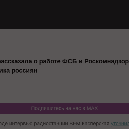
рассказала о работе ФСБ и Роскомнадзор
ика россиян
Подпишитесь на нас в MAX
оде интервью радиостанции BFM Касперская
уточни