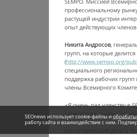
SEMPO. Миссией Всемирно
профессиональному рынку
растущей индустрии интер
опыт действующих членов
Никита Андросов
, генера
групп, на которые делитс
(
http://www.sempo.org/publ
специального регионально
поддержка рабочих групп в
члены Всемирного Комите
«Я очень рад членству в
S
качества на рынок
SEO
усл
SEOnews использует cookie-файлы и
обрабаты
работу сайта и взаимодействие с ним. Подтвер
На сегодняшний день в Ро