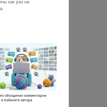
ны как раз на
а.
део объединил комментарии
Яндекс 360 усилил блок AI
 в Кабинете автора
автоматизацию: июльско
сервисов