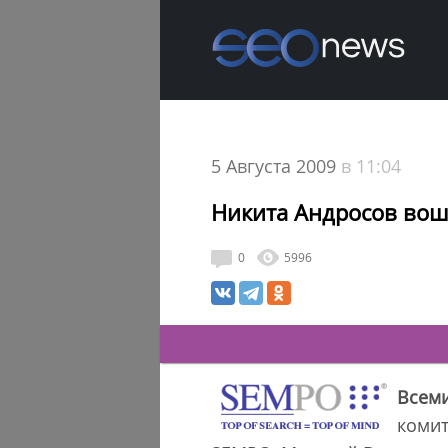
5 Августа 2009
в 11:04
Никита Андросов вош
0
5996
Всем
комит