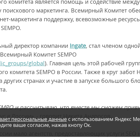
го комитета является помощь и содействие межд
 поискового маркетинга. Всемирный Комитет обе
нет-маркетинга поддержку, всевозможные ресурсы 
 SEMPO.
льный директор компании
Ingate
, стал членом одно
я Всемирный Комитет SEMPO
ic_groups/global
). Главная цель этой рабочей груп
го комитета SEMPO в России. Также в круг забот 
 других странах и участие в запуске большого бло
та.
EMPO и рассчитываю, что вместе мы сможем прив
уг в России»
, - говорит Никита Андросов.
вает персональные данные
с использованием Яндекс Ме
дите ваше согласие, нажав кнопу Ок.
ссии мало агентств, предоставляющих услуги SEO 