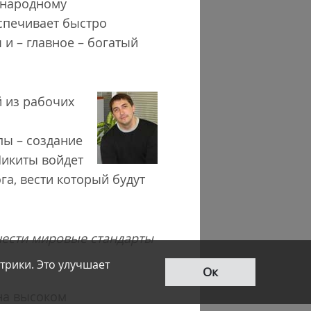
ународному
спечивает быстро
и – главное – богатый
й из рабочих
пы – создание
Никиты войдет
га, вести который будут
нести мировые стандарты
трики. Это улучшает
Ок
на высоком