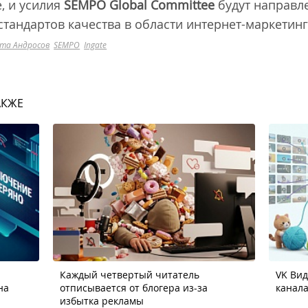
, и усилия
SEMPO
Global
Committee
будут направле
тандартов качества в области интернет-маркетинг
та Андросов
SEMPO
Ingate
АКЖЕ
Каждый четвертый читатель
VK Ви
на
отписывается от блогера из-за
канала
избытка рекламы