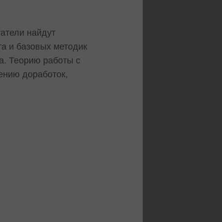
татели найдут
та и базовых методик
а. Теорию работы с
ению доработок,