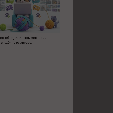
ео объединил комментарии
Яндекс 360 усилил блок AI 
 в Кабинете автора
автоматизацию: июльское 
сервисов