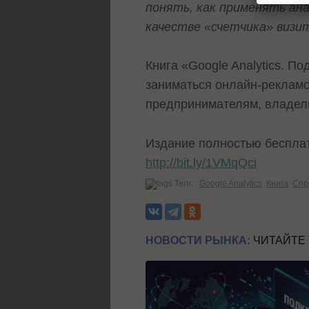
понять, как применять ана
качестве «счетчика» визи
Книга «Google Analytics. П
заниматься онлайн-рекламо
предпринимателям, владел
Издание полностью бесплатн
http://bit.ly/1VMqQci
Теги:
Google Analytics
Книга
Спр
НОВОСТИ РЫНКА:
ЧИТАЙТЕ