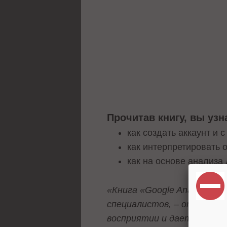
Прочитав книгу, вы узн
как создать аккаунт и с
как интерпретировать 
как на основе анализа 
«Книга «Google Analytics.
специалистов, – отмечает 
восприятии и дает нагляд