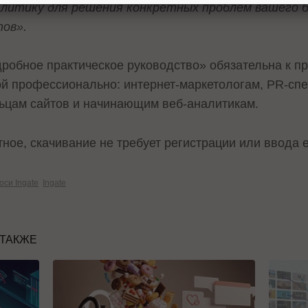
литику для решения конкретных проблем вашего би
тов».
одробное практическое руководство» обязательна к пр
й профессионально: интернет-маркетологам, PR-сп
ьцам сайтов и начинающим веб-аналитикам.
ое, скачивание не требует регистрации или ввода e
оси Ingate
Ingate
 ТАКЖЕ