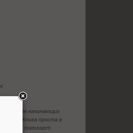
и;
.
пособие для начинающих
s 360. – Книга проста в
ские кейсы помогают