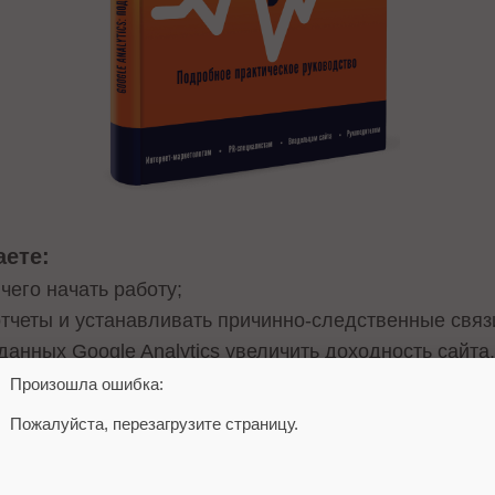
аете:
 чего начать работу;
отчеты и устанавливать причинно-следственные связ
данных Google Analytics увеличить доходность сайта
Произошла ошибка:
 Подробное практическое руководство» – отличное 
Пожалуйста, перезагрузите страницу.
Валентина Боровая, представитель Google Analytic
ные примеры работы с Google Analytics. Практиче