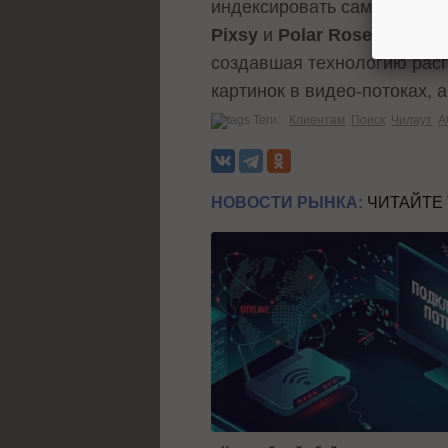
индексировать сами изобра
Pixsy
и
Polar Rose
, технол
создавшая технологию расп
картинок в видео-потоках, 
Теги:
Клиентам
Поиск
Чилаут
A
НОВОСТИ РЫНКА:
ЧИТАЙТЕ