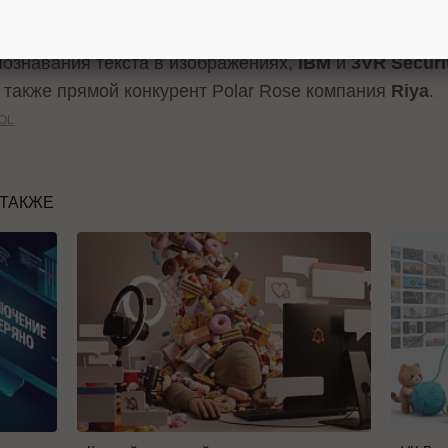
жения, осуществляя вместо этого поиск по описыва
огии обработки и поиска мультимедиа развивают так
ознавания текста в изображениях,
IBM
и
3VR Securi
а также прямой конкурент Polar Rose компания
Riya
.
OL
 ТАКЖЕ