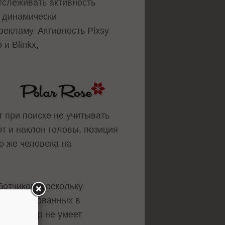
тслеживать активность
е динамически
рекламу. Активность Pixsy
и Blinkx,
 при поиске не учитывать
от и наклон головы, позиция
о же человека на
ботчиков, поскольку
заинтересованных в
до сих пор не умеет