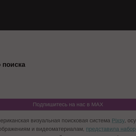
 поиска
Подпишитесь на нас в MAX
ериканская визуальная поисковая система
Pixsy
, о
ображениям и видеоматериалам,
представила набор