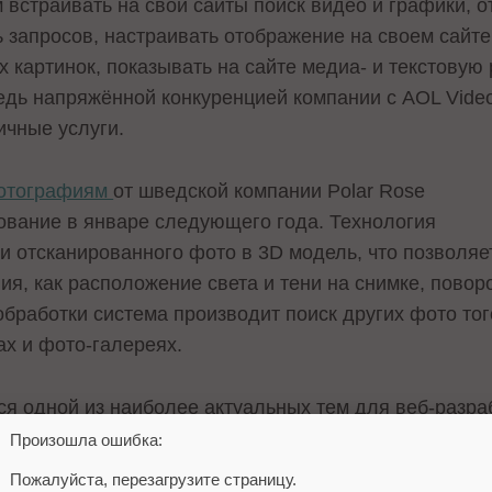
встраивать на свои сайты поиск видео и графики, о
ь запросов, настраивать отображение на своем сайт
картинок, показывать на сайте медиа- и текстовую 
дь напряжённой конкуренцией компании с AOL Video 
чные услуги.
фотографиям
от шведской компании Polar Rose
рование в январе следующего года. Технология
и отсканированного фото в 3D модель, что позволяет
я, как расположение света и тени на снимке, повор
бработки система производит поиск других фото тог
ах и фото-галереях.
ся одной из наиболее актуальных тем для веб-разра
медиа-материалов в интернет, так и пользователей, 
Произошла ошибка:
 Однако, значительная часть поисковых алгоритмов 
Пожалуйста, перезагрузите страницу.