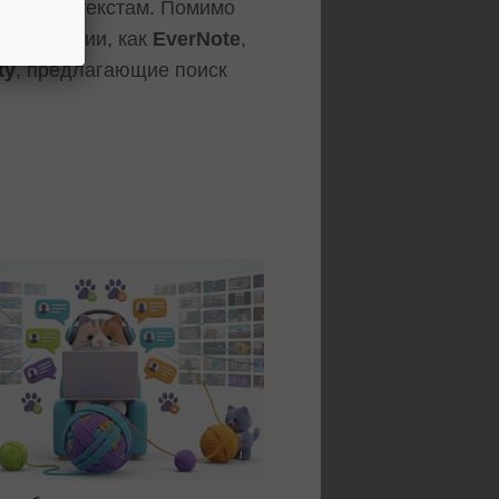
ющим их текстам. Помимо
ие компании, как
EverNote
,
ty
, предлагающие поиск