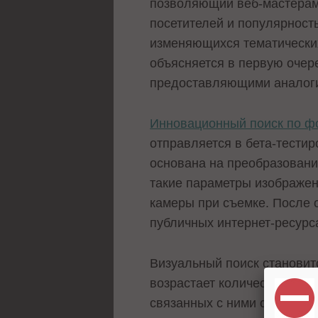
позволяющий веб-мастерам 
посетителей и популярност
изменяющихся тематических 
объясняется в первую очере
предоставляющими аналоги
Инновационный поиск по 
отправляется в бета-тести
основана на преобразовани
такие параметры изображени
камеры при съемке. После о
публичных интернет-ресурс
Визуальный поиск становит
возрастает количество как 
связанных с ними сервисах.