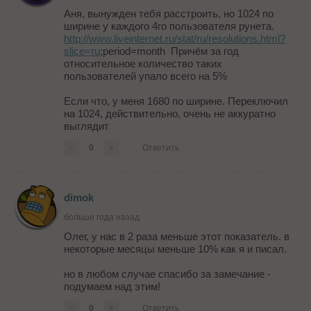
Аня, вынужден тебя расстроить, но 1024 по
ширине у каждого 4го пользователя рунета.
http://www.liveinternet.ru/stat/ru/resolutions.html?
slice=ru
;period=month Причём за год
относительное количество таких
пользователей упало всего на 5%
Если что, у меня 1680 по ширине. Переключил
на 1024, действительно, очень не аккуратно
выглядит
-
0
+
Ответить
dimok
больше года назад
Олег, у нас в 2 раза меньше этот показатель. в
некоторые месяцы меньше 10% как я и писал.
но в любом случае спасибо за замечание -
подумаем над этим!
-
0
+
Ответить