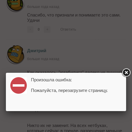
больше года назад
Спасибо, что признали и понимаете это сами.
Удачи
-
0
+
Ответить
Дмитрий
больше года назад
Как оказалось, "юзабилист" далеко не лучший.
Плохой тон делать горизонтальный скролл и
Произошла ошибка:
скрывать какие либо блоки от пользователя,
из-за того, что он заходит на сайт с нетбука. К
Пожалуйста, перезагрузите страницу.
тому же, не факт, что в том блоке не появятся в
будущем какие либо информационные
сообщения, кроме рекламы. Да и реклама
иногда полезной бывает.
Никто их не заменит. На всех нетбуках,
которые сейчас в тренде, разрешение меньше