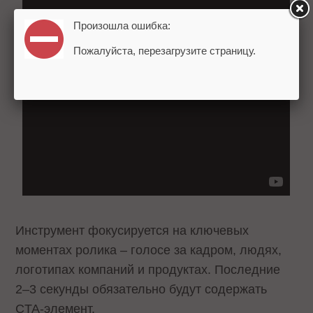
Произошла ошибка:
Пожалуйста, перезагрузите страницу.
Инструмент фокусируется на ключевых
моментах ролика – голосе за кадром, людях,
логотипах компаний и продуктах. Последние
2–3 секунды обязательно будут содержать
CTA-элемент.