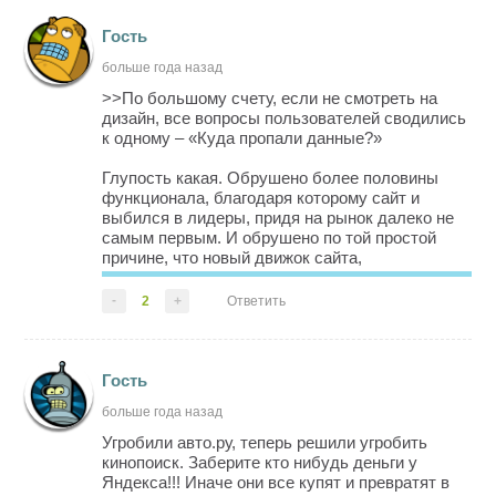
Гость
больше года назад
>>По большому счету, если не смотреть на
дизайн, все вопросы пользователей сводились
к одному – «Куда пропали данные?»
Глупость какая. Обрушено более половины
функционала, благодаря которому сайт и
выбился в лидеры, придя на рынок далеко не
самым первым. И обрушено по той простой
причине, что новый движок сайта,
перегруженного графикой и кривым плеером, не
тянет даже возложенные на него функции, а
-
2
+
Ответить
каждая новая - вколачивает гвоздь в гроб.
Например, новый КП начисто лишён фу...
Гость
больше года назад
Угробили авто.ру, теперь решили угробить
кинопоиск. Заберите кто нибудь деньги у
Яндекса!!! Иначе они все купят и превратят в