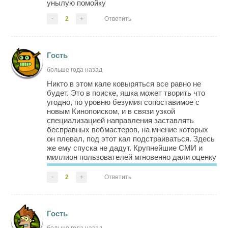
унылую помойку
-
2
+
Ответить
Гость
больше года назад
Никто в этом кале ковыряться все равно не
будет. Это в поиске, яшка может творить что
угодно, по уровню безумия сопоставимое с
новым Кинопоиском, и в связи узкой
специализацией направления заставлять
бесправных вебмастеров, на мнение которых
он плевал, под этот кал подстраиваться. Здесь
же ему спуска не дадут. Крупнейшие СМИ и
миллион пользователей мгновенно дали оценку
профессиональному уровню яндексоидным
программерам и дизайнерам, над которыми до
-
2
+
Ответить
этого усердно поддерживался ареал
гениально...
Гость
больше года назад