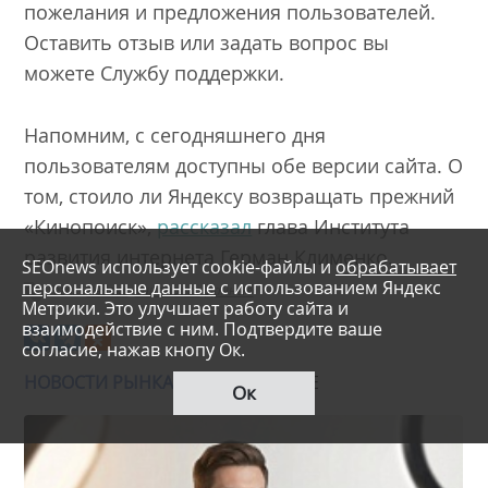
пожелания и предложения пользователей.
Оставить отзыв или задать вопрос вы
можете
Службу поддержки
.
Напомним, с сегодняшнего дня
пользователям доступны обе версии сайта. О
том, стоило ли Яндексу возвращать прежний
«Кинопоиск»,
рассказал
глава Института
развития интернета Герман Клименко.
SEOnews использует cookie-файлы и
обрабатывает
персональные данные
с использованием Яндекс
Теги:
Яндекс
Кинопоиск
Данные
Метрики. Это улучшает работу сайта и
взаимодействие с ним. Подтвердите ваше
согласие, нажав кнопу Ок.
НОВОСТИ РЫНКА:
ЧИТАЙТЕ ТАКЖЕ
Ок