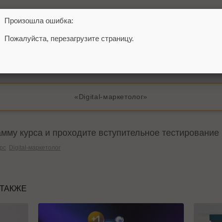
курса вы научитесь формировать собственное виден
Произошла ошибка:
ность пообщаться и перенять опыт от экс-сотрудника
Пожалуйста, перезагрузите страницу.
ытом в интернет-продвижении и практикующего преп
«Digital-маркетолог»
мму курса и проходите вступительное тестирование 
рс
Digital-маркетолог
 ТАКЖЕ