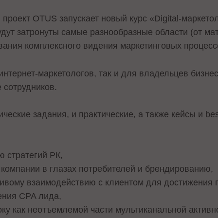
проект OTUS запускает новый курс «Digital-маркето
удут затронуты самые разнообразные области (от ма
ания комплексного видения маркетинговых процесс
интернет-маркетологов, так и для владельцев бизне
 сотрудников.
ческие задания, и практические, а также кейсы и bes
ю стратегий РК,
компании в глазах потребителей и брендированию,
чивому взаимодействию с клиентом для достижения 
ения CPA лида,
у как неотъемлемой части мультиканальной активно