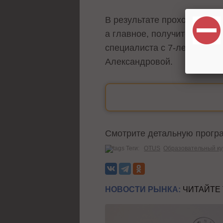
В результате прохождения 
а главное, получите возмож
специалиста с 7-летним оп
Александровой.
Смотрите детальную програ
Теги:
OTUS
Образовательный ку
НОВОСТИ РЫНКА:
ЧИТАЙТЕ