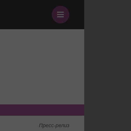
≡
Пресс-релиз