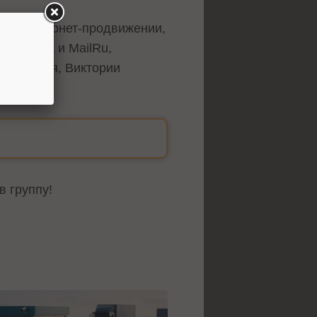
ие в интернет-продвижении,
 Яндекса и MailRu,
одавателя, Виктории
в группу!