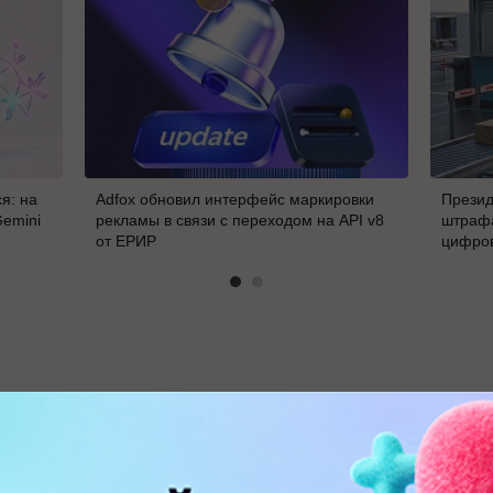
я: на
Adfox обновил интерфейс маркировки
Презид
Gemini
рекламы в связи с переходом на API v8
штрафа
от ЕРИР
цифро
В