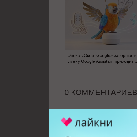
Эпоха «Окей, Google» завершаетс
смену Google Assistant приходит 
0 КОММЕНТАРИЕ