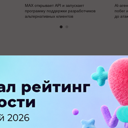
MAX открывает API и запускает
AI-аге
программу поддержки разработчиков
побег 
альтернативных клиентов
до ата
В
ПЕРЕЙТИ НА ПОЛНУЮ ВЕРСИЮ
© SEOnews.ru Все права защищены. 2026