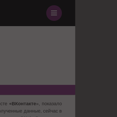
≡
есте
«ВКонтакте
», показало
олученные данные, сейчас в