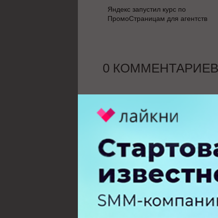
Яндекс запустил курс по
ПромоСтраницам для агентств
0 КОММЕНТАРИЕ