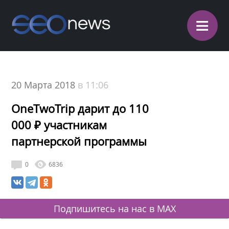
≡
20 Марта 2018
в 11:06
OneTwoTrip дарит до 110
000 ₽ участникам
партнерской программы
0
6836
Подпишитесь на нас в MAX