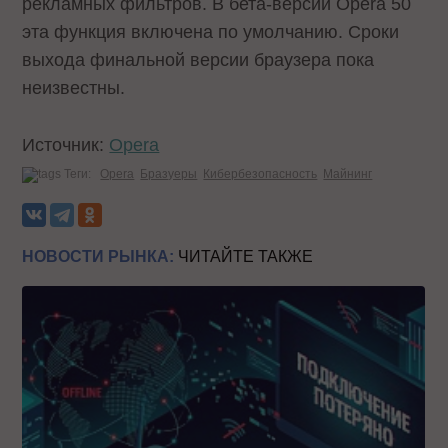
рекламных фильтров. В бета-версии Opera 50
эта функция включена по умолчанию. Сроки
выхода финальной версии браузера пока
неизвестны.
Источник:
Opera
Теги:
Opera
Бразуеры
Кибербезопасность
Майнинг
НОВОСТИ РЫНКА:
ЧИТАЙТЕ ТАКЖЕ