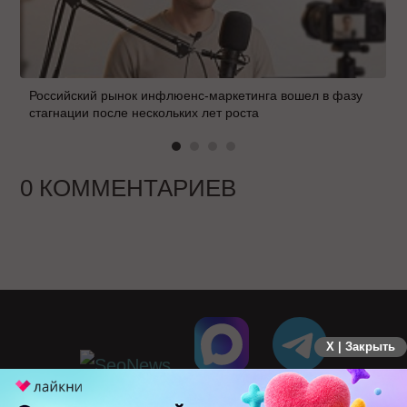
Российский рынок инфлюенс-маркетинга вошел в фазу
стагнации после нескольких лет роста
0 КОММЕНТАРИЕВ
X | Закрыть
ПЕРЕЙТИ НА ПОЛНУЮ ВЕРСИЮ