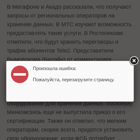
В Мегафоне и Акадо рассказали, что получают
запросы от региональных операторов на
хранение данных. В МТС изучают возможность
предоставлять такие услуги. В Ростелекоме
отметили, что будут хранить переговоры и
трафик абонентов Tele2. Представители
Вымпелкома (Билайн) от комментариев
отказались.
Произошла ошибка:
Пожалуйста, перезагрузите страницу.
Один из источников издания «Коммерсант»
сообщает, что в России пока не установлено
оборудование для хранения данных, поскольку
Минкомсвязь еще не выпустила приказ о его
сертификации. Также он отметил, что мелким
операторам, скорее всего, придется установить
свое оборудование, если ФСБ потребует