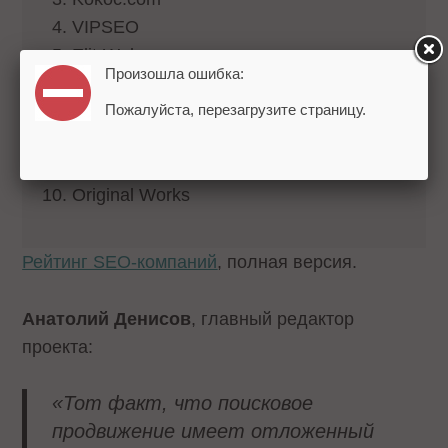
VIPSEO
Elit-Web
Произошла ошибка:
TRINET.Group
Скобеев и Партнеры
Пожалуйста, перезагрузите страницу.
Intelsib
Директ Лайн
Original Works
Рейтинг SEO-компаний
, полная версия.
Анатолий Денисов
, главный редактор
проекта:
«Тот факт, что поисковое
продвижение имеет отложенный