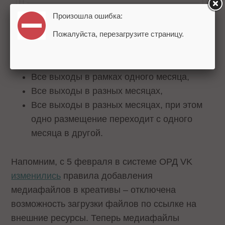
Произошла ошибка:
Также в обновленной инструкции приведены
Пожалуйста, перезагрузите страницу.
примеры по отчетности для разных кейсов:
Все выходы в рамках одного месяца,
Все выходы в разных месяцах,
Все выходы в разных месяцах, при этом
одно размещение переходит с одного
месяца в другой.
Напомним, с 5 февраля в системе ОРД VK
изменились
правила добавления
медиафайлов в креативы – отключена
возможность загрузки файлов по ссылке на
внешние ресурсы. Теперь медиафайлы