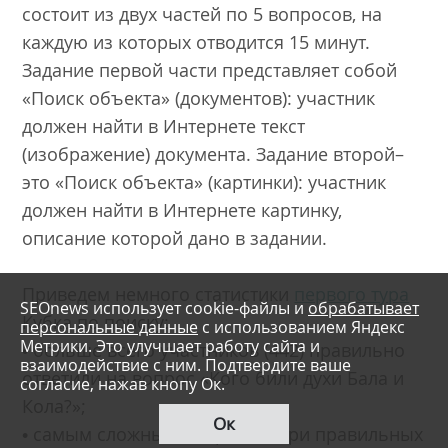
состоит из двух частей по 5 вопросов, на
каждую из которых отводится 15 минут.
Задание первой части представляет собой
«Поиск объекта» (документов): участник
должен найти в Интернете текст
(изображение) документа. Задание второй–
это «Поиск объекта» (картинки): участник
должен найти в Интернете картинку,
описание которой дано в задании.
Приведем немного статистики
первого тура
SEOnews использует cookie-файлы и
обрабатывает
Кубка по поиску:
персональные данные
с использованием Яндекс
Метрики. Это улучшает работу сайта и
• больше всего участников (442) правильно
взаимодействие с ним. Подтвердите ваше
ответили на вопрос «Кого били духи Бала и
согласие, нажав кнопу Ок.
Кола?»;
Ок
• самым сложным вопросом (три правильных