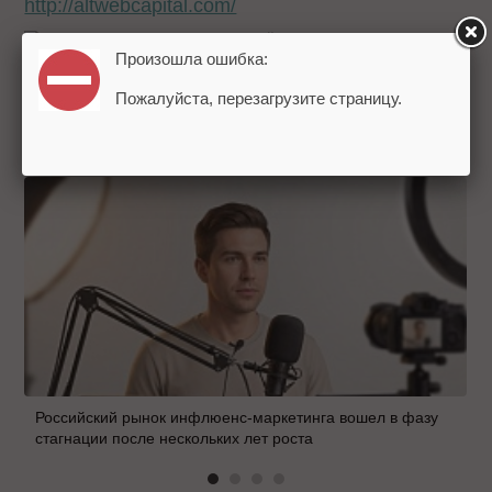
http://altwebcapital.com/
Теги:
Пресс-релизы
венчурный фонд
ALTWeb
Capital
Вебмастерам
Произошла ошибка:
Пожалуйста, перезагрузите страницу.
НОВОСТИ РЫНКА:
ЧИТАЙТЕ ТАКЖЕ
Российский рынок инфлюенс-маркетинга вошел в фазу
стагнации после нескольких лет роста