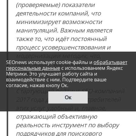
(проверяемые) показатели
деятельности компаний, что
минимизирует возможности
манипуляций. Важным является
также то, что идёт постоянный
процесс усовершенствования и
модернизации методик, что,
SEOnews использует cookie-файлы и
обрабатывает
безусловно, увеличивает доверие к
персональные данные
с использованием Яндекс
результатам.
Метрики. Это улучшает работу сайта и
взаимодействие с ним. Подтвердите ваше
согласие, нажав кнопу Ок.
Стартующий рейтинг SEO-компаний
Ок
2017 года дает в руки потребителей
этих услуг удобный и, главное,
отражающий объективную
реальность инструмент по выбору
подрядчиков для поискового