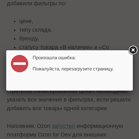
добавили фильтры по:
цене,
типу склада,
бренду,
статусу товара «В наличии» и «Со
скидкой».
Произошла ошибка:
Пожалуйста, перезагрузите страницу.
Для стратегии «Максимальный охват» выбор
товаров по всем фильтрам обязательный, а в
стратегии «Фиксированная цена» необходимо
указать все значения в фильтрах, если решили
добавить все товары одной категории.
Напомним, Ozon
запустил
информационную
платформу Ozon for Dev для внешних