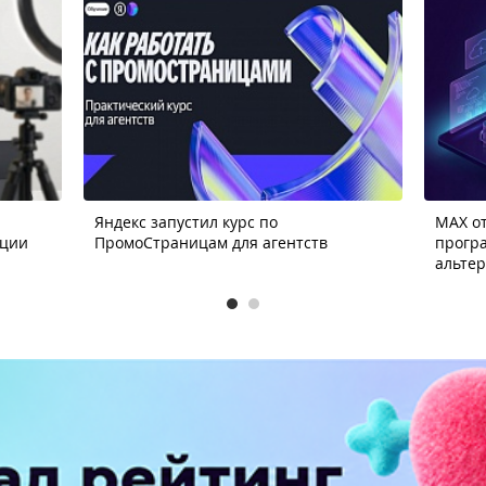
Яндекс запустил курс по
MAX от
ации
ПромоСтраницам для агентств
прогр
альте