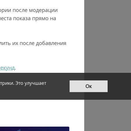
гории после модерации
еста показа прямо на
лить их после добавления
секунд
.
трики. Это улучшает
Ок