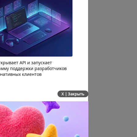
крывает API и запускает
AI-агенты OpenAI начали
амму поддержки разработчиков
побег из тестовой среды 
рнативных клиентов
до атаки
X | Закрыть