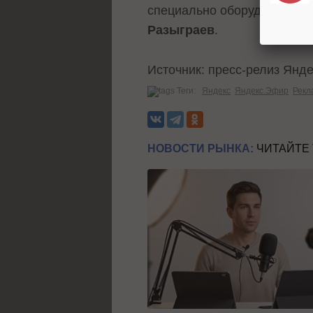
специально оборудованной 
Разыграев
.
Источник: пресс-релиз Янд
Теги:
Яндекс
Яндекс.Эфир
Рекл
НОВОСТИ РЫНКА:
ЧИТАЙТЕ