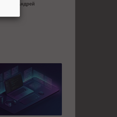
й МУЗ-ТВ
Андрей