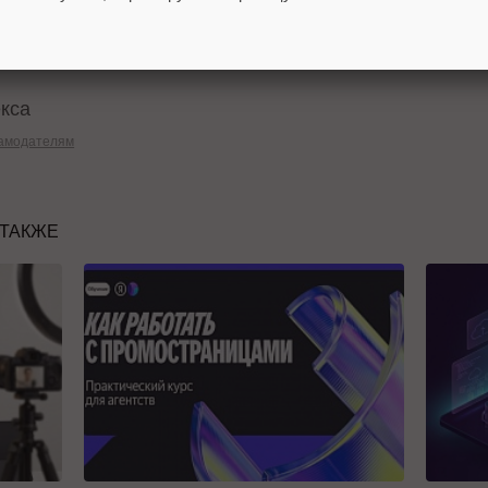
студии, где гостей Премии поприветствует ведущи
екса
амодателям
 ТАКЖЕ