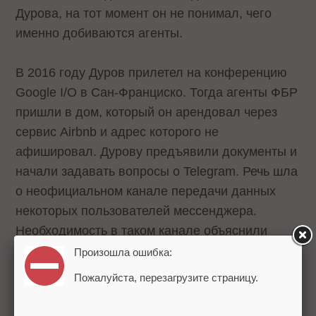
Дурова, на тот момент он не понимал, чего
именно добиваются агенты.
В 2016 году Дуров прилетел на конференцию
Google I/O в Сан-Франциско. Тогда агенты ФБР
пришли в дом, который он арендовал через
сервис Airbnb и адрес которого не
афишировал. Дурову предъявили документы и
начали задавать вопросы о Telegram. Речь шла
о неофициальном канале передачи данных
некоторых пользователей мессенджера.
Необходимость в таком канале объяснили
«террористической угрозой». В ответ Дуров
Произошла ошибка:
заявил, что передаст документ юристам, и
Пожалуйста, перезагрузите страницу.
только после этого вернется к разговору с ФБР.