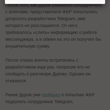
После того, как Дуров отказался сотрудничать
с агентами, представители ФБР попытались
допросить разработчика Telegram, имя
которого не разглашается. От него
требовалось «слить» информацию о работе
мессенджера, а в обмен на это он получил бы
внушительную сумму.
После отказа агенты встретились с
разработчиком еще раз, попросив его не
сообщать о разговоре Дурову. Однако он
отказался.
Ранее Дуров уже
сообщал
о попытках ФБР
подкупить сотрудников Telegram.