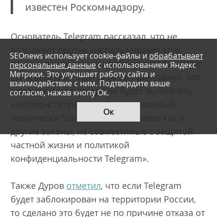
известен Роскомнадзору.
Основатель Telegram рассказал, что не
возражает против «использования этих
SEOnews использует cookie-файлы и
обрабатывает
данных для регистрации Telegram Messenger
персональные данные
с использованием Яндекс
Метрики. Это улучшает работу сайта и
LLP в реестре». При этом он подчеркнул, что
взаимодействие с ним. Подтвердите ваше
команда мессенджера не будет выполнять
согласие, нажав кнопу Ок.
«антиконституционный нереализумый
Ок
технически "закон Яровой" – равно как и
другие законы, не совместимые с защитой
частной жизни и политикой
конфиденциальности Telegram».
Также Дуров
отметил
, что если Telegram
будет заблокирован на территории России,
то сделано это будет не по причине отказа от