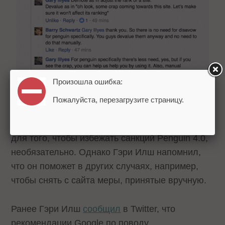
Произошла ошибка:
Пожалуйста, перезагрузите страницу.
Это значит, что использование файла Disavow
для того, чтобы избежать санкций Penguin 4.0,
необязательно. Однако Гэри Илш напомнил,
что он поможет в других случаях, например,
чтобы снять с сайта меры, принятые вручную.
Ранее Гэри Илш
сообщил
в Twitter, что
рекомендации Google по поводу