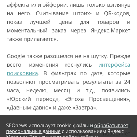
аффекта или эйфории, лишь только взглянув
на него. Считывание штрих- и QR-кодов,
показ лучшей цены для товаров и
моментальный заказ через Яндекс.Маркет
также прилагается.
Google также разошелся не на шутку. Прежде
всего, изменения коснулись
интерфейса
поисковика
. В фильтрах по дате, которые
позволяют просматривать результаты за 24
часа, неделю, месяц и т.д., появились
«Юрский период», «Эпоха Просвещения»,
«Давным-давно» и даже «Завтра».
Браузер Chrome обзавелся
многозадачным
SEOnews использует cookie-файлы и
обрабатывает
персональные данные
с использованием Яндекс
режимом
. Данный режим позволяет
Метрики. Это улучшает работу сайта и