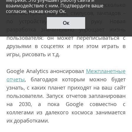
использовать одновременно несколько
взаимодействие с ним. Подтвердите ваше
согласие, нажав кнопу Ок.
компьютерных мышей, стилусов, тачпадов –
по устройству на каждую руку. Новая
Ок
разработка значительно упрощает жизнь
пользователя: он может переписываться с
друзьями в соцсетях и при этом играть в
игры, рисовать и т.д.
Google Analytics анонсировал
Межпланетные
отчеты
, благодаря которым можно будет
узнать, с каких планет приходят на ваш сайт
пользователи. Запуск отчетов запланирован
на 2030, а пока Google совместно с
коллегами из далекого космоса занимается
их доработками.