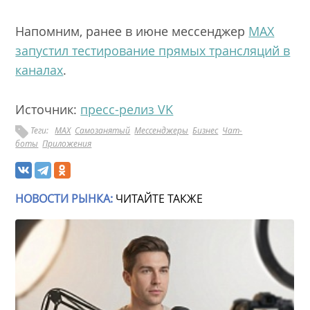
Напомним, ранее в июне мессенджер
MAX
запустил тестирование прямых трансляций в
каналах
.
Источник:
пресс-релиз VK
Теги:
MAX
Самозанятый
Мессенджеры
Бизнес
Чат-
боты
Приложения
НОВОСТИ РЫНКА:
ЧИТАЙТЕ ТАКЖЕ