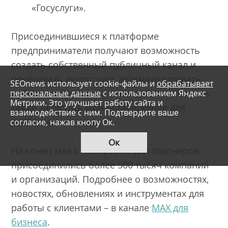
«Госуслуги».
Присоединившиеся к платформе
предприниматели получают возможность
создать собственный публичный канал и
привлекать аудиторию, автоматизировать
SEOnews использует cookie-файлы и
обрабатывает
работу с клиентами с помощью чат-ботов, а
персональные данные
с использованием Яндекс
Метрики. Это улучшает работу сайта и
также запустить мини-приложение для
взаимодействие с ним. Подтвердите ваше
удобства клиентов.
согласие, нажав кнопу Ок.
Ок
На конец мая к Платформе для партнеров
присоединились более 500 тысяч компаний
и организаций. Подробнее о возможностях,
новостях, обновлениях и инструментах для
работы с клиентами – в канале
MAX для
бизнеса
.