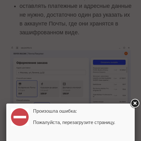
оставлять платежные и адресные данные
не нужно, достаточно один раз указать их
в аккаунте Почты, где они хранятся в
зашифрованном виде.
Произошла ошибка:
Пожалуйста, перезагрузите страницу.