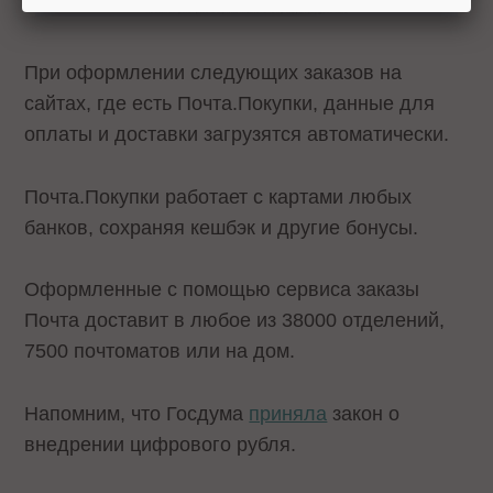
При оформлении следующих заказов на
сайтах, где есть Почта.Покупки, данные для
оплаты и доставки загрузятся автоматически.
Почта.Покупки работает с картами любых
банков, сохраняя кешбэк и другие бонусы.
Оформленные с помощью сервиса заказы
Почта доставит в любое из 38000 отделений,
7500 почтоматов или на дом.
Напомним, что Госдума
приняла
закон о
внедрении цифрового рубля.