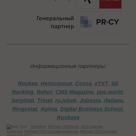
Информационные партнеры:
Rookee
,
Нетология
,
Cossa
,
eTXT
,
SE
Ranking
,
Referr
,
CMS Magazine
,
ppc.world
,
SerpStat
,
Trinet
,
ru.jobvk
,
Jobsora
,
Лайкни
,
Ringostat
,
Agima
,
Digital Business School
,
Rusbase
Теги:
Рейтинги
Рейтинг SEOnews
SEO глазами
клиентов
Рейтинг SEO глазами клиентов
Рейтинг SEO глазами
клиентов 2021