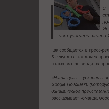
С 
ст
по
Ит
нет учетной записи
Как сообщается в пресс-ре
5 секунд на каждом запросе
пользователь вводит запро
«
Наша цель – ускорить п
Google Подсказки (котору
динамическое предсказани
раcсказывает команда Goog