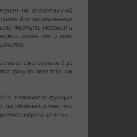
ступен на англоязычной
 также для залогиненных
нии, Франции, Испании и
oogle
.
ru
(даже те, у кого
ионалом.
 сможет сэкономить от 2 до
тся сразу по мере того, как
унда. Разработав функцию
, мы убедились в том, что
артного запроса на 50%
», -