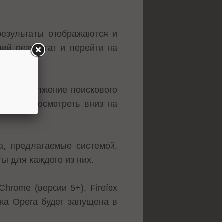
результаты отображаются и
ий результат и перейти на
ое продолжение поискового
запрос, посмотреть вниз на
а, предлагаемые системой,
ы для каждого из них.
rome (версии 5+), Firefox
ржка Opera будет запущена в