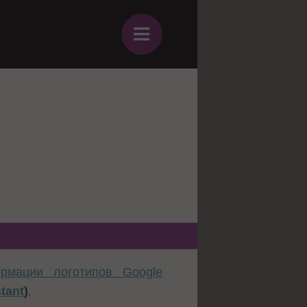
≡
ормации логотипов Google
tant
)
.