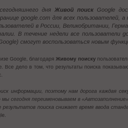
сегодняшнего дня
Живой поиск
Google
до
ранице
google
.
com
для всех пользователей, а
льзователей в России, Великобритании, Герма
алии. В течение недели все пользователи
g
Google
) смогут воспользоваться новым функц
лизе Google, благодаря
Живому поиску
пользователь
. Все дело в том, что результаты поиска показываю
с.
оиск информации, поэтому нам дорога каждая сек
ю мы сегодня переименовываем в «
Автозаполнение»)
е результатов поиска снижает время ввода станд
le.