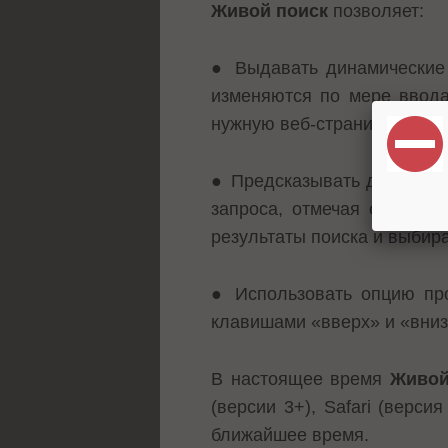
Живой поиск
позволяет:
● Выдавать динамические 
изменяются по мере ввода
нужную веб-страницу;
● Предсказывать дальнейш
запроса, отмечая его свет
результаты поиска и выбир
● Использовать опцию про
клавишами «вверх» и «вниз»
В настоящее время
Живой
(версии 3+), Safari (верси
ближайшее время.