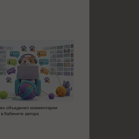
ео объединил комментарии
Яндекс 360 усилил блок AI 
 в Кабинете автора
автоматизацию: июльское 
сервисов