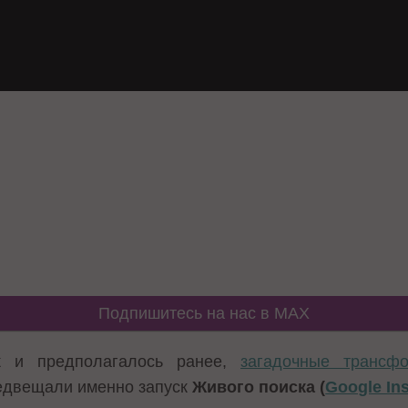
Подпишитесь на нас в MAX
к и предполагалось ранее,
загадочные трансф
едвещали именно запуск
Живого поиска (
Google Ins