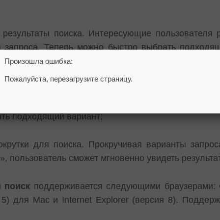
результаты поиска. Интересующие пользователя 
 запроса. Теперь можно быстро выбрать подходящ
Произошла ошибка:
Пожалуйста, перезагрузите страницу.
ий текст запроса. Система «вводит» предполагаем
ло-серым цветом. Достаточно прекратить печатать 
ать подходящий вариант;
крутки для поиска. Прокручивая варианты запрос
, пользователь сможет мгновенно увидеть результат
 поиск
поддерживается следующими браузерами: Ch
я 5) для Mac и Internet Explorer (версия 8). Подде