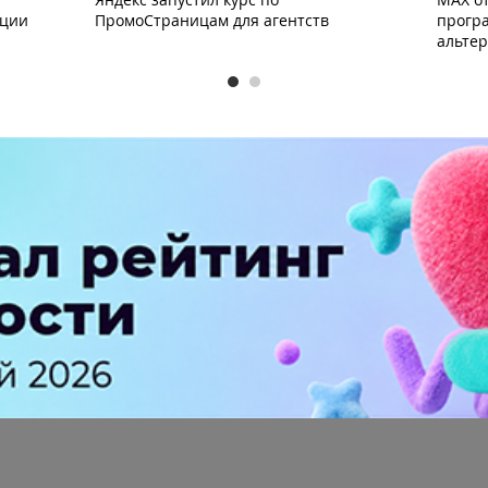
ации
ПромоСтраницам для агентств
прогр
альте