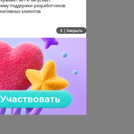
амму поддержки разработчиков
побег из тестовой среды 
рнативных клиентов
до атаки
X | Закрыть