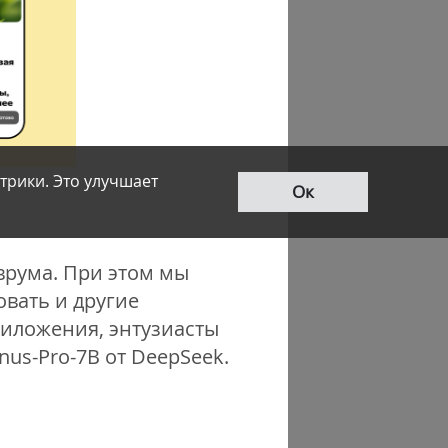
трики. Это улучшает
Ок
врума. При этом мы
вать и другие
риложения, энтузиасты
nus-Pro-7B от DeepSeek.