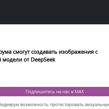
ума смогут создавать изображения с
 модели от DeepSeek
Подпишитесь на нас в MAX
Шедеврум возможность протестировать визуальную