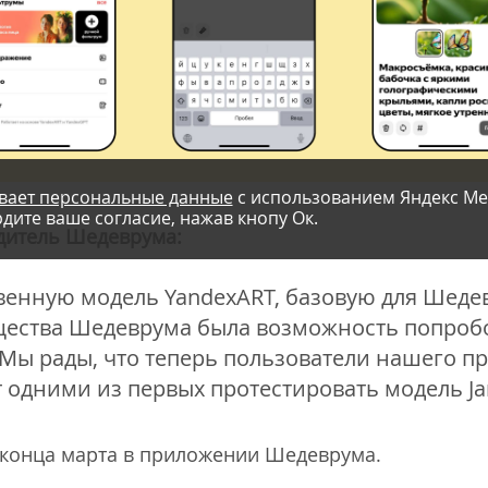
вает персональные данные
с использованием Яндекс Ме
дите ваше согласие, нажав кнопу Ок.
дитель Шедеврума:
венную модель YandexART, базовую для Шеде
щества Шедеврума была возможность попробо
Мы рады, что теперь пользователи нашего п
т одними из первых протестировать модель Ja
 конца марта в приложении Шедеврума.