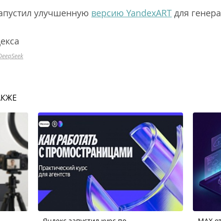
запустил улучшенную
версию YandexART
для генера
декса
DeepSeek
АКЖЕ
Яндекс запустил курс по
MAX от