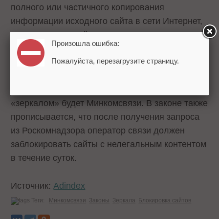
полного или частичного копирования
информации исходного сайта в сети Интернет,
их автоматической синхронизации, перевода
Произошла ошибка:
такой информации с одного языка на другой
Пожалуйста, перезагрузите страницу.
язык».
Выдавать решения о признании сайта
«зеркалом» будет Минкомсвязи. В законе также
прописывается, что после получения запроса
из Роскомнадзора оператор связи должен
заблокировать сайты с нелегальным контентом
в течение суток.
Источник:
Adindex
Теги:
Минкомсвязи
Законы
Зеркала
Блокировка сайтов