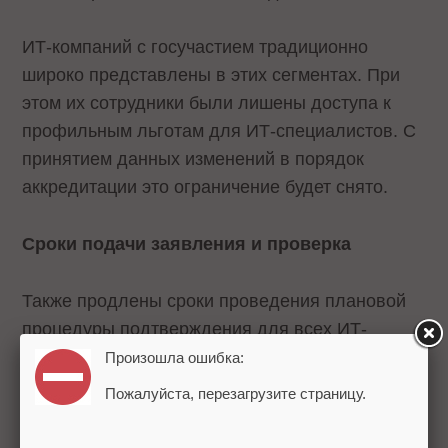
ИТ-компаний с госучастием традиционно
широко представлены в этих сегментах. При
этом их сотрудники были лишены доступа к
профильным льготам для ИТ-специалистов. С
принятием данных изменений в порядок
аккредитации это ограничение будет снято.
Сроки подачи заявления и проверка
Также продлены сроки проведения плановой
процедуры подтверждения для всех ИТ-
компаний в 2026 году. Аккредитованные
Произошла ошибка:
организации могут подать заявление о
Пожалуйста, перезагрузите страницу.
подтверждении ИТ-аккредитации
до 1 июля
включительно
. На данный момент заявление