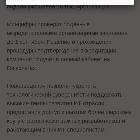
подали уже более 16 тыс. организаций.
Минцифры проверит поданные
аккредитованными организациями заявления
до 1 сентября. Решение о прохождении
процедуры подтверждения аккредитации
компания получит в личный кабинет на
Госуслугах.
Нововведения позволят укрепить
технологический суверенитет и поддержать
высокие темпы развития ИТ-отрасли,
предоставив доступ к льготам более широкому
кругу стратегически важных разработчиков и
работающим в них ИТ-специалистам.